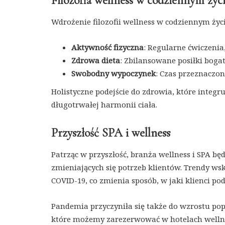
Filozofia wellness w codziennym życ
Wdrożenie filozofii wellness w codziennym ży
Aktywność fizyczna
: Regularne ćwiczenia
Zdrowa dieta
: Zbilansowane posiłki boga
Swobodny wypoczynek
: Czas przeznaczo
Holistyczne podejście do zdrowia, które integr
długotrwałej harmonii ciała.
Przyszłość SPA i wellness
Patrząc w przyszłość, branża wellness i SPA bę
zmieniających się potrzeb klientów. Trendy w
COVID-19, co zmienia sposób, w jaki klienci po
Pandemia przyczyniła się także do wzrostu po
które możemy zarezerwować w hotelach wellnes