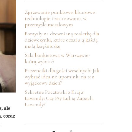
Zgrzewanie punktowe: kluczowe
technologie i zastosowania w
przemyśle metalowym
Pomysły na drewnianą toaletkę dla
dziewczynki, które oczarują każdą
małą księżniczkę
Sala bankietowa w Warszawie-
którą wybrać?
Prezenciki dla gości weselnych: Jak
wybrać idealne upominki na ten
wyjątkowy dzień?
Sekretne Pocztówki z Kraju
Lawendy: Czy Psy Lubią Zapach
Lawendy?
, ale
, coraz
m