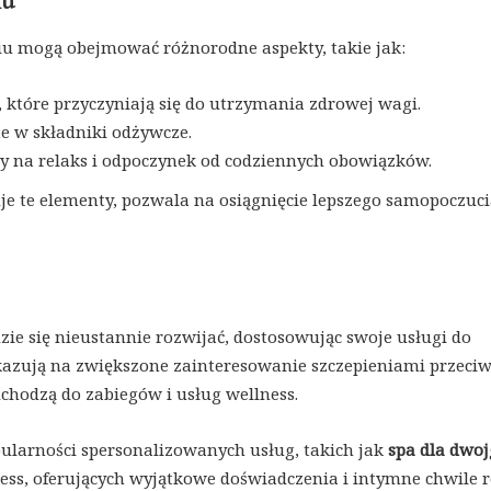
iu
ciu mogą obejmować różnorodne aspekty, takie jak:
, które przyczyniają się do utrzymania zdrowej wagi.
te w składniki odżywcze.
ny na relaks i odpoczynek od codziennych obowiązków.
uje te elementy, pozwala na osiągnięcie lepszego samopoczuci
dzie się nieustannie rozwijać, dostosowując swoje usługi do
skazują na zwiększone zainteresowanie szczepieniami przeci
dchodzą do zabiegów i usług wellness.
pularności spersonalizowanych usług, takich jak
spa dla dwo
s, oferujących wyjątkowe doświadczenia i intymne chwile r