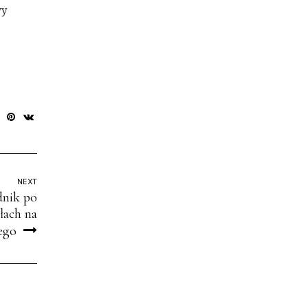
wy
NEXT
dnik po
łach na
ego