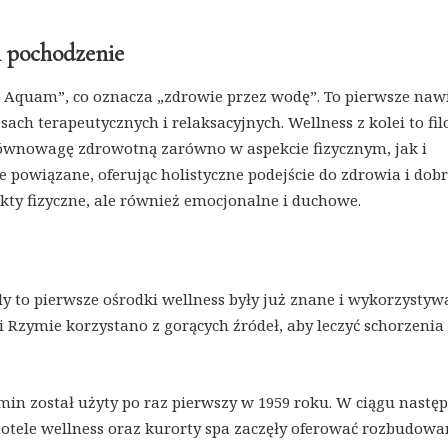
i pochodzenie
r Aquam”, co oznacza „zdrowie przez wodę”. To pierwsze naw
h terapeutycznych i relaksacyjnych. Wellness z kolei to fil
równowagę zdrowotną zarówno w aspekcie fizycznym, jak i
le powiązane, oferując holistyczne podejście do zdrowia i dob
kty fizyczne, ale również emocjonalne i duchowe.
edy to pierwsze ośrodki wellness były już znane i wykorzysty
 i Rzymie korzystano z gorących źródeł, aby leczyć schorzenia
rmin został użyty po raz pierwszy w 1959 roku. W ciągu nastę
 hotele wellness oraz kurorty spa zaczęły oferować rozbudowa