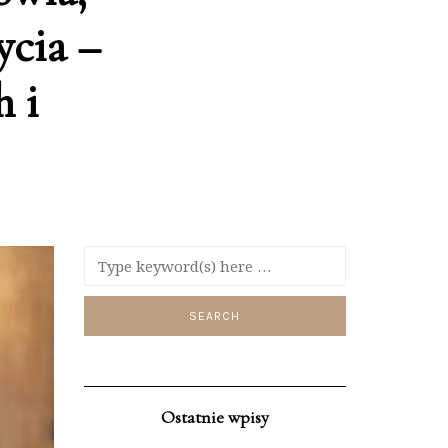
ycia –
 i
Ostatnie wpisy