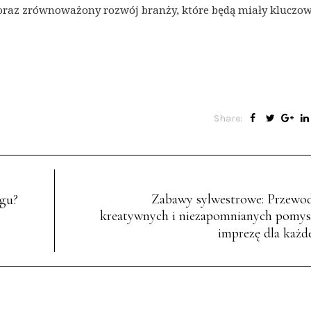
oraz zrównoważony rozwój branży, które będą miały kluczo
Share:
Zabawy sylwestrowe: Przewo
ngu?
kreatywnych i niezapomnianych pomys
imprezę dla każd