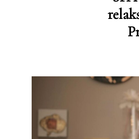
relak
P