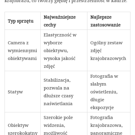
krajobrazu, co tworzy głębię i przestrzenność w kadrze.
Najważniejsze
Najlepsze
Typ sprzętu
cechy
zastosowanie
Elastyczność w
Camera z
wyborze
Ogólny zestaw
wymiennymi
obiektywu,
zdjęć
obiektywami
wysoka jakość
krajobrazowych
zdjęć
Fotografia w
Stabilizacja,
słabym
pozwala na
Statyw
oświetleniu,
dłuższe czasy
długie
naświetlania
ekspozycje
Szerokie pole
Fotografia
Obiektyw
widzenia,
krajobrazowa,
szerokokątny
możliwość
panoramiczne