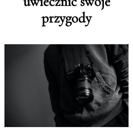
uwiecznić swoje
przygody