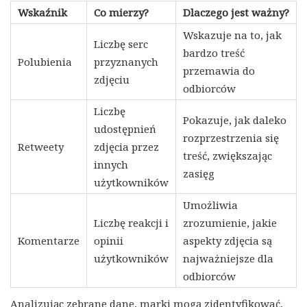
Wskaźnik
Co mierzy?
Dlaczego jest ważny?
Wskazuje na to, jak
Liczbę serc
bardzo treść
Polubienia
przyznanych
przemawia do
zdjęciu
odbiorców
Liczbę
Pokazuje, jak daleko
udostępnień
rozprzestrzenia się
Retweety
zdjęcia przez
treść, zwiększając
innych
zasięg
użytkowników
Umożliwia
Liczbę reakcji i
zrozumienie, jakie
Komentarze
opinii
aspekty zdjęcia są
użytkowników
najważniejsze dla
odbiorców
Analizując zebrane dane, marki mogą zidentyfikować,