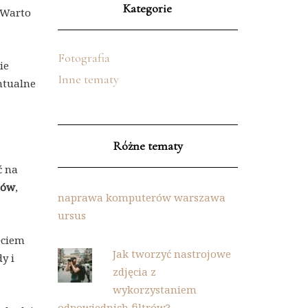
Kategorie
. Warto
Fotografia
ie
Inne tematy
ntualne
Różne tematy
ć na
tów
,
naprawa komputerów warszawa
ursus
ęciem
Jak tworzyć nastrojowe
y i
zdjęcia z
wykorzystaniem
odpowiednich filtrów?