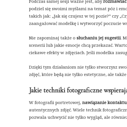
Podczas samej sesji ważne jest, aby
rozmawiać
podziel się swoimi myślami na temat póz i emoc
takich jak: „Jak się czujesz w tej pozie?” czy „
zaangażować modelkę i wytworzyć poczucie ws
Nie zapominaj także o
słuchaniu jej sugestii
. 
scenerii lub jakie emocje chcą przekazać. Wart
ciekawe efekty w zdjęciach. Jeśli modelka zasug
Dzięki tym działaniom nie tylko stworzysz swob
zdjęć, które będą nie tylko estetyczne, ale takż
Jakie techniki fotograficzne wspiera
W fotografii portretowej,
nawiązanie kontaktu
autentycznych zdjęć. Wiele technik fotografic
pozwala uchwycić nie tylko wygląd, ale równie