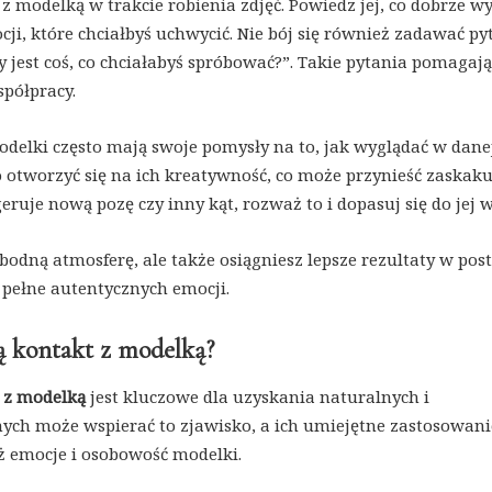
z modelką w trakcie robienia zdjęć. Powiedz jej, co dobrze w
ji, które chciałbyś uchwycić. Nie bój się również zadawać py
Czy jest coś, co chciałabyś spróbować?”. Takie pytania pomagają
półpracy.
Modelki często mają swoje pomysły na to, jak wyglądać w dane
o otworzyć się na ich kreatywność, co może przynieść zaskaku
eruje nową pozę czy inny kąt, rozważ to i dopasuj się do jej wi
odną atmosferę, ale także osiągniesz lepsze rezultaty w post
e pełne autentycznych emocji.
ją kontakt z modelką?
 z modelką
jest kluczowe dla uzyskania naturalnych i
znych może wspierać to zjawisko, a ich umiejętne zastosowani
ż emocje i osobowość modelki.