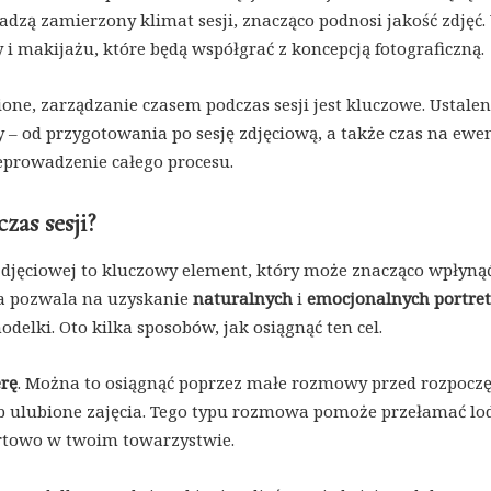
dadzą zamierzony klimat sesji, znacząco podnosi jakość zdjęć
i makijażu, które będą współgrać z koncepcją fotograficzną.
one, zarządzanie czasem podczas sesji jest kluczowe. Ustalen
– od przygotowania po sesję zdjęciową, a także czas na ewe
eprowadzenie całego procesu.
zas sesji?
zdjęciowej to kluczowy element, który może znacząco wpłyną
ja pozwala na uzyskanie
naturalnych
i
emocjonalnych portre
elki. Oto kilka sposobów, jak osiągnąć ten cel.
erę
. Można to osiągnąć poprzez małe rozmowy przed rozpocz
lub ulubione zajęcia. Tego typu rozmowa pomoże przełamać lod
ortowo w twoim towarzystwie.