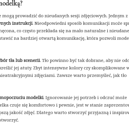
 modelką?
re mogą prowadzić do nieudanych sesji zdjęciowych. Jednym z
wnych instrukcji
. Nieodpowiedni sposób komunikacji może sp
ęcona, co często przekłada się na mało naturalne i nieudane 
stawić na bardziej otwartą komunikację, która pozwoli mode
ór tła lub scenerii
. Tło powinno być tak dobrane, aby nie od
reślić jej atuty. Zbyt intensywne kolory czy skomplikowane 
atrakcyjnymi zdjęciami. Zawsze warto przemyśleć, jak tło
amopoczuciu modelki
. Ignorowanie jej potrzeb i odczuć może
lka czuje się komfortowo i pewnie, jest w stanie zaprezent
epszą jakość zdjęć. Dlatego warto stworzyć przyjazną i inspir
otworzyć.