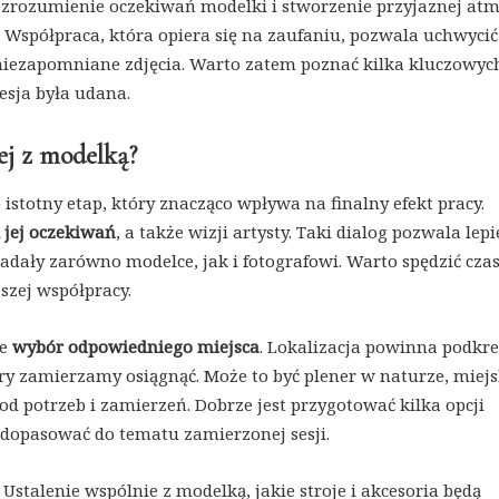
, zrozumienie oczekiwań modelki i stworzenie przyjaznej atm
 Współpraca, która opiera się na zaufaniu, pozwala uchwycić
 niezapomniane zdjęcia. Warto zatem poznać kilka kluczowyc
esja była udana.
wej z modelką?
 istotny etap, który znacząco wpływa na finalny efekt pracy.
jej oczekiwań
, a także wizji artysty. Taki dialog pozwala lepi
adały zarówno modelce, jak i fotografowi. Warto spędzić cza
jszej współpracy.
że
wybór odpowiedniego miejsca
. Lokalizacja powinna podkre
tóry zamierzamy osiągnąć. Może to być plener w naturze, miej
 od potrzeb i zamierzeń. Dobrze jest przygotować kilka opcji
i dopasować do tematu zamierzonej sesji.
. Ustalenie wspólnie z modelką, jakie stroje i akcesoria będą