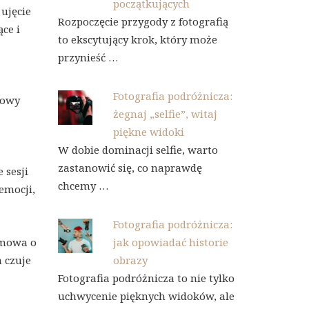
początkujących
ujęcie
Rozpoczęcie przygody z fotografią
ce i
to ekscytujący krok, który może
przynieść …
Fotografia podróżnicza:
iowy
żegnaj „selfie”, witaj
piękne widoki
W dobie dominacji selfie, warto
zastanowić się, co naprawdę
 sesji
chcemy …
emocji,
Fotografia podróżnicza:
zmowa o
jak opowiadać historie
 czuje
obrazy
Fotografia podróżnicza to nie tylko
uchwycenie pięknych widoków, ale