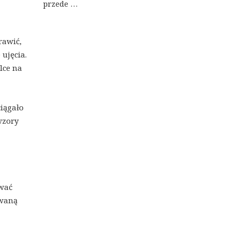
przede …
rawić,
ujęcia.
lce na
ciągało
wzory
ować
owaną