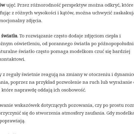
ów
ujęć. Przez różnorodność perspektyw można odkryć, które 
afując z różnych wysokości i kątów, można uchwycić zaskakują
mocjonalny zdjęcia.
 światła
. To rozwiązanie często dodaje zdjęciom ciepła i
 różnym oświetleniu, od porannego światła po późnopopołudn
aturalne światło często pomaga modelkom czuć się bardziej
kontaktowi.
 z reguły świetnie reagują na zmiany w otoczeniu i dynamice
ania, poprzez na przykład pozwolenie na ruch lub wyrażanie 
, które naprawdę oddają ich osobowość.
erowanie wskazówek dotyczących pozowania, czy po prostu ro
zyczynić się do stworzenia atmosfery zaufania. Gdy modelka
 poprawiają.