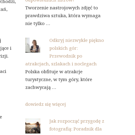
ychodzi,
Tworzenie nastrojowych zdjęć to
tań,
prawdziwa sztuka, która wymaga
nie tylko …
j
Odkryj niezwykłe piękno
jące i
polskich gór:
zji.
Przewodnik po
atrakcjach, szlakach i noclegach
aci
Polska obfituje w atrakcje
turystyczne, w tym góry, które
zachwycają …
dowiedz się więcej
e
Jak rozpocząć przygodę z
fotografią: Poradnik dla