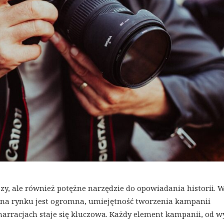
azy, ale również potężne narzędzie do opowiadania historii. 
a na rynku jest ogromna, umiejętność tworzenia kampanii
arracjach staje się kluczowa. Każdy element kampanii, od 