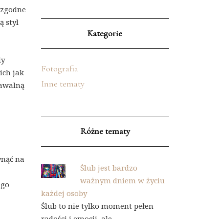
 zgodne
 styl
Kategorie
dy
Fotografia
ich jak
Inne tematy
nawalną
Różne tematy
ynąć na
Ślub jest bardzo
ważnym dniem w życiu
ego
każdej osoby
Ślub to nie tylko moment pełen
radości i emocji, ale …