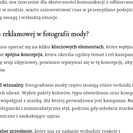
iki, ma znaczenie dla skuteczności komunikacji z odbiorcam
w w modzie, warto zainwestować czas w przemyślane podejśc
ną uwagę i wzbudzą emocje.
i reklamowej w fotografii mody?
a opierać się na kilku
kluczowych elementach
, które wpłyn
est
spójna koncepcja
, która określa ogólny temat i cel kampani
 sesji zdjęciowej, powinien wpisywać się w tę koncepcję, aby
ów.
l wizualny
. Fotografowie mody często stosują różne techniki 
ych ubrań. Wybór palety kolorów, typu oświetlenia oraz komp
 współgrał z marką, dla której prowadzona jest kampania. N
legancki i minimalistyczny styl, podczas gdy młodsza mark
iczne i zaskakujące ujęcia.
lne przesłanie
, które ma za zadanie wzbudzić reakcje i