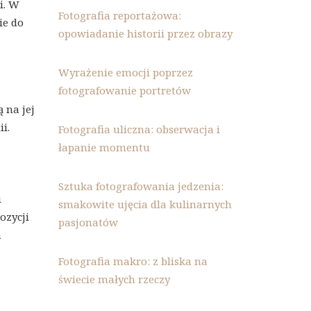
i. W
Fotografia reportażowa:
ie do
opowiadanie historii przez obrazy
Wyrażenie emocji poprzez
fotografowanie portretów
ą na jej
i.
Fotografia uliczna: obserwacja i
łapanie momentu
Sztuka fotografowania jedzenia:
i
smakowite ujęcia dla kulinarnych
ozycji
pasjonatów
a
a
Fotografia makro: z bliska na
świecie małych rzeczy