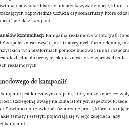
inna opowiadać historię lub przekazywać emocje, które są
ażających odpowiednie uczucia czy scenariuszy, które oddają
mocnić przekaz kampanii.
 kanałów komunikacji
. Kampania reklamowa w fotografii mo
w społecznościowych, jak i tradycyjnych form reklamy, tak
 wszystkich tych platformach pomoże budować silną i rozpoz
est niezbędna do oceny jej skuteczności oraz wprowadzenia
iach reklamowych.
a modowego do kampanii?
kampanii jest kluczowym etapem, który może znacząco wpł
wrócić szczególną uwagę na kilka istotnych aspektów. Przede
ka. Powinno ono zawierać różnorodne prace, które ukazują j
akie tematy i estetyki pojawiają się w jego zdjęciach, aby
ej kampanii.