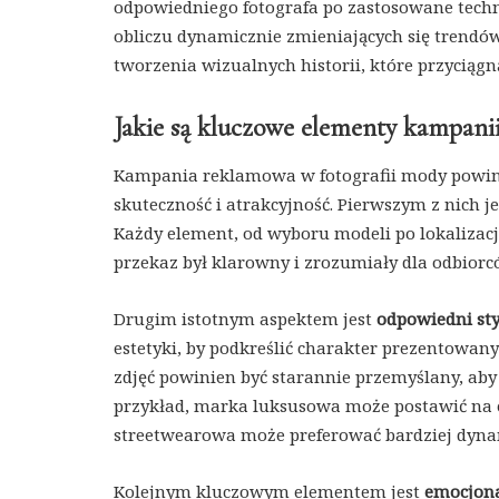
odpowiedniego fotografa po zastosowane techn
obliczu dynamicznie zmieniających się trendó
tworzenia wizualnych historii, które przyciąg
Jakie są kluczowe elementy kampani
Kampania reklamowa w fotografii mody powinn
skuteczność i atrakcyjność. Pierwszym z nich j
Każdy element, od wyboru modeli po lokalizację
przekaz był klarowny i zrozumiały dla odbiorc
Drugim istotnym aspektem jest
odpowiedni sty
estetyki, by podkreślić charakter prezentowan
zdjęć powinien być starannie przemyślany, aby
przykład, marka luksusowa może postawić na e
streetwearowa może preferować bardziej dynam
Kolejnym kluczowym elementem jest
emocjona