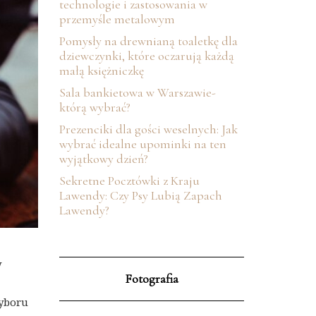
technologie i zastosowania w
przemyśle metalowym
Pomysły na drewnianą toaletkę dla
dziewczynki, które oczarują każdą
małą księżniczkę
Sala bankietowa w Warszawie-
którą wybrać?
Prezenciki dla gości weselnych: Jak
wybrać idealne upominki na ten
wyjątkowy dzień?
Sekretne Pocztówki z Kraju
Lawendy: Czy Psy Lubią Zapach
Lawendy?
W
Fotografia
wyboru