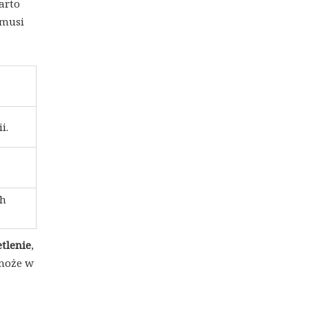
arto
 musi
i.
ch
tlenie
,
omoże w