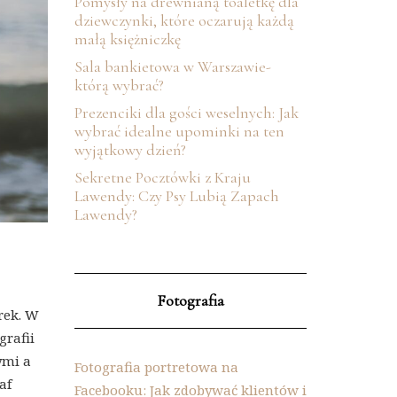
Pomysły na drewnianą toaletkę dla
dziewczynki, które oczarują każdą
małą księżniczkę
Sala bankietowa w Warszawie-
którą wybrać?
Prezenciki dla gości weselnych: Jak
wybrać idealne upominki na ten
wyjątkowy dzień?
Sekretne Pocztówki z Kraju
Lawendy: Czy Psy Lubią Zapach
Lawendy?
Fotografia
rek. W
grafii
ymi a
Fotografia portretowa na
af
Facebooku: Jak zdobywać klientów i