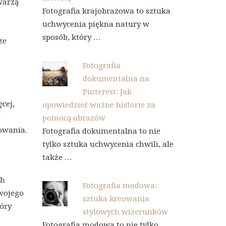
twarzą
Fotografia krajobrazowa to sztuka
uchwycenia piękna natury w
sposób, który …
ze
Fotografia
dokumentalna na
Pinterest: Jak
cej,
opowiedzieć ważne historie za
i
pomocą obrazów
sowania.
Fotografia dokumentalna to nie
tylko sztuka uchwycenia chwili, ale
także …
ch
Fotografia modowa:
swojego
sztuka kreowania
tóry
stylowych wizerunków
Fotografia modowa to nie tylko