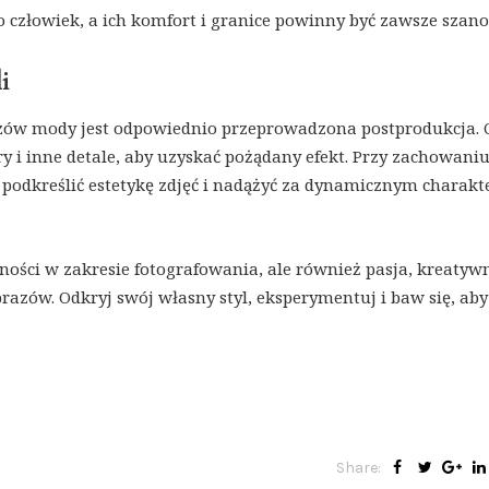
to człowiek, a ich komfort i granice powinny być zawsze szan
i
ów mody jest odpowiednio przeprowadzona postprodukcja. 
ry i inne detale, aby uzyskać pożądany efekt. Przy zachowani
podkreślić estetykę zdjęć i nadążyć za dynamicznym charak
tności w zakresie fotografowania, ale również pasja, kreatywn
razów. Odkryj swój własny styl, eksperymentuj i baw się, aby
Share: