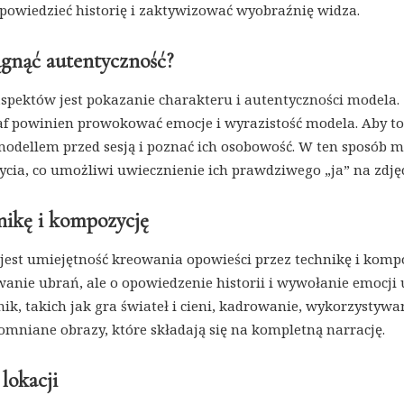
owiedzieć historię i zaktywizować wyobraźnię widza.
iągnąć autentyczność?
spektów jest pokazanie charakteru i autentyczności modela.
raf powinien prowokować emocje i wyrazistość modela. Aby to
modellem przed sesją i poznać ich osobowość. W ten sposób 
l życia, co umożliwi uwiecznienie ich prawdziwego „ja” na zdję
nikę i kompozycję
est umiejętność kreowania opowieści przez technikę i kompo
wanie ubrań, ale o opowiedzenie historii i wywołanie emocji 
ik, takich jak gra świateł i cieni, kadrowanie, wykorzystywa
omniane obrazy, które składają się na kompletną narrację.
lokacji