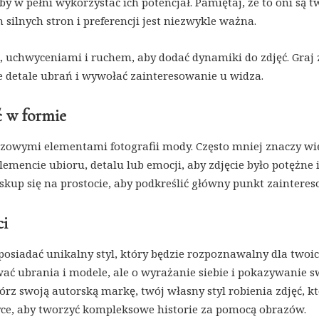
aby w pełni wykorzystać ich potencjał. Pamiętaj, że to oni są 
 silnych stron i preferencji jest niezwykle ważna.
, uchwyceniami i ruchem, aby dodać dynamiki do zdjęć. Graj 
e detale ubrań i wywołać zainteresowanie u widza.
ć w formie
zowymi elementami fotografii mody. Często mniej znaczy wię
mencie ubioru, detalu lub emocji, aby zdjęcie było potężne 
skup się na prostocie, aby podkreślić główny punkt zaintere
ci
posiadać unikalny styl, który będzie rozpoznawalny dla twoi
ować ubrania i modele, ale o wyrażanie siebie i pokazywanie 
rz swoją autorską markę, twój własny styl robienia zdjęć, k
etyce, aby tworzyć kompleksowe historie za pomocą obrazów.