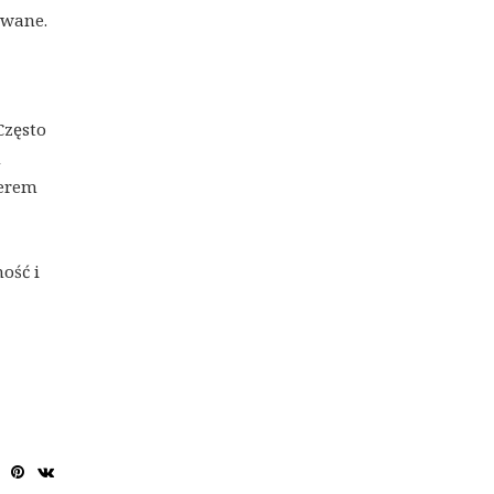
owane.
Często
u
terem
ość i